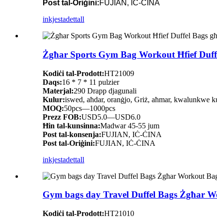
Post tal-Oriġini:
FUJIAN, IĊ-ĊINA
inkjesta
dettall
Żgħar Sports Gym Bag Workout Ħfief Duffel
Kodiċi tal-Prodott:
HT21009
Daqs:
16 * 7 * 11 pulzier
Materjal:
290 Drapp djagunali
Kulur:
iswed, aħdar, oranġjo, Griż, aħmar, kwalunkwe kul
MOQ:
50pcs—1000pcs
Prezz FOB:
USD5.0—USD6.0
Ħin tal-kunsinna:
Madwar 45-55 jum
Post tal-konsenja:
FUJIAN, IĊ-ĊINA
Post tal-Oriġini:
FUJIAN, IĊ-ĊINA
inkjesta
dettall
Gym bags day Travel Duffel Bags Żgħar W
Kodiċi tal-Prodott:
HT21010