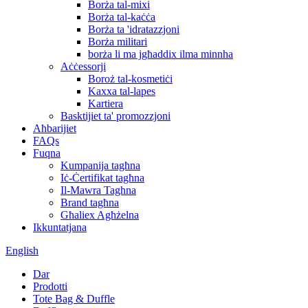
Borża tal-mixi
Borża tal-kaċċa
Borża ta 'idratazzjoni
Borża militari
borża li ma jgħaddix ilma minnha
Aċċessorji
Boroż tal-kosmetiċi
Kaxxa tal-lapes
Kartiera
Basktijiet ta' promozzjoni
Aħbarijiet
FAQs
Fuqna
Kumpanija tagħna
Iċ-Ċertifikat tagħna
Il-Mawra Taghna
Brand tagħna
Għaliex Agħżelna
Ikkuntatjana
English
Dar
Prodotti
Tote Bag & Duffle