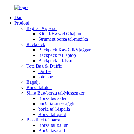
Dar
Prodotti
Bag tal-Apparat
Kit tal-Ewwel Għajnuna
Strument borża tal-mużika
Backpack
Backpack Kawżali/Vjaġġar
Backpack tal-laptop
Backpack tal-Iskola
Tote Bag & Duffle
Duffle
tote bag
Bagalji
Borża tal-ikla
Sling Bag/borża tal-Messenger
Borża tas-sider
borża tal-messaġġier
borża ta' l-ispalla
Borża tal-qadd
Basktijiet ta' barra
Borża tal-ballun
Borża tas-sajd