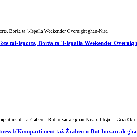
ote tal-Isports, Borża ta 'l-Ispalla Weekender Overnig
Fitness b'Kompartiment taż-Żraben u But Imxarrab għan-