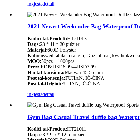
inkjesta
dettall
2021 Newest Weekender Bag Waterproof Duffl
Kodiċi tal-Prodott:
HT21013
Daqs:
23 * 11 * 20 pulzier
Materjal:
600D Polyster
Kulur:
iswed, aħdar, oranġjo, Griż, aħmar, kwalunkwe kul
MOQ:
50pcs—1000pcs
Prezz FOB:
USD6.99—USD7.99
Ħin tal-kunsinna:
Madwar 45-55 jum
Post tal-konsenja:
FUJIAN, IĊ-ĊINA
Post tal-Oriġini:
FUJIAN, IĊ-ĊINA
inkjesta
dettall
Gym Bag Casual Travel duffle bag Waterproof
Kodiċi tal-Prodott:
HT21011
Daqs:
23 * 9.5 * 12.5 pulzier