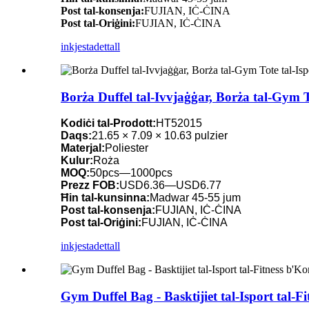
Post tal-konsenja:
FUJIAN, IĊ-ĊINA
Post tal-Oriġini:
FUJIAN, IĊ-ĊINA
inkjesta
dettall
Borża Duffel tal-Ivvjaġġar, Borża tal-Gym T
Kodiċi tal-Prodott:
HT52015
Daqs:
21.65 × 7.09 × 10.63 pulzier
Materjal:
Poliester
Kulur:
Roża
MOQ:
50pcs—1000pcs
Prezz FOB:
USD6.36—USD6.77
Ħin tal-kunsinna:
Madwar 45-55 jum
Post tal-konsenja:
FUJIAN, IĊ-ĊINA
Post tal-Oriġini:
FUJIAN, IĊ-ĊINA
inkjesta
dettall
Gym Duffel Bag - Basktijiet tal-Isport tal-