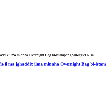
ffle li ma jgħaddix ilma minnha Overnight Bag bl-istam