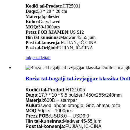
Kodiċi tal-Prodott:
HT25001
Daqs:
53 * 28 * 28 ċm
Materjal:
poliester
Kulur:
Gery/Iswed
MOQ:
50-1000pcs
Prezz FOB XIAMEN:
US $12
Ħin tal-kunsinna:
Madwar 45-55 jum
Post tal-konsenja:
FUJIAN, IĊ-ĊINA
Post tal-Oriġini:
FUJIAN, IĊ-ĊINA
inkjesta
dettall
Borża tal-bagalji tal-ivvjaġġar klassika Du
Kodiċi tal-Prodott:
HT21005
Daqs:
17.7 * 10 * 9.5 pulzier / 450x255x240mm
Materjal:
600D + stampar
Kulur:
iswed, aħdar, oranġjo, Griż, aħmar, roża
MOQ:
50pcs—1000pcs
Prezz FOB:
USD8.0— USD9.0
Ħin tal-kunsinna:
Madwar 45-55 jum
Post tal-konsenja:
FUJIAN, IĊ-ĊINA