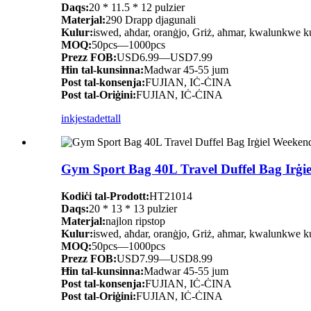
Daqs:
20 * 11.5 * 12 pulzier
Materjal:
290 Drapp djagunali
Kulur:
iswed, aħdar, oranġjo, Griż, aħmar, kwalunkwe kul
MOQ:
50pcs—1000pcs
Prezz FOB:
USD6.99—USD7.99
Ħin tal-kunsinna:
Madwar 45-55 jum
Post tal-konsenja:
FUJIAN, IĊ-ĊINA
Post tal-Oriġini:
FUJIAN, IĊ-ĊINA
inkjesta
dettall
Gym Sport Bag 40L Travel Duffel Bag Irġi
Kodiċi tal-Prodott:
HT21014
Daqs:
20 * 13 * 13 pulzier
Materjal:
najlon ripstop
Kulur:
iswed, aħdar, oranġjo, Griż, aħmar, kwalunkwe kul
MOQ:
50pcs—1000pcs
Prezz FOB:
USD7.99—USD8.99
Ħin tal-kunsinna:
Madwar 45-55 jum
Post tal-konsenja:
FUJIAN, IĊ-ĊINA
Post tal-Oriġini:
FUJIAN, IĊ-ĊINA