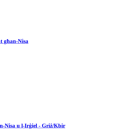
ht għan-Nisa
Nisa u l-Irġiel - Griż/Kbir