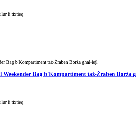
ur li tixtieq
el Weekender Bag b'Kompartiment taż-Żraben Borża għ
ur li tixtieq