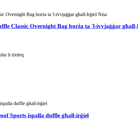
e Classic Overnight Bag borża ta 'l-ivvjaġġar għall-I
ur li tixtieq
 Sports ispalla duffle għall-irġiel