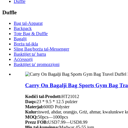
Duffle
Duffle
Bag tal-Apparat
Backpack
Tote Bag & Duffle
Bagalji
Borża tal-ikla
Sling Bag/borża tal-Messenger
Basktijiet ta' barra
Aċċessorji
Basktijiet ta' promozzjoni
Carry On Bagalji Bag Sports Gym Bag Trav
Kodiċi tal-Prodott:
HT21012
Daqs:
23 * 9.5 * 12.5 pulzier
Materjal:
600D Polyster
Kulur:
iswed, aħdar, oranġjo, Griż, aħmar, kwalunkwe kul
MOQ:
50pcs—1000pcs
Prezz FOB:
USD7.99—USD8.99
Ħin tal-kunsinna:
Madwar 45-55 jum