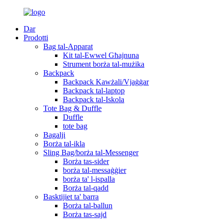
Dar
Prodotti
Bag tal-Apparat
Kit tal-Ewwel Għajnuna
Strument borża tal-mużika
Backpack
Backpack Kawżali/Vjaġġar
Backpack tal-laptop
Backpack tal-Iskola
Tote Bag & Duffle
Duffle
tote bag
Bagalji
Borża tal-ikla
Sling Bag/borża tal-Messenger
Borża tas-sider
borża tal-messaġġier
borża ta' l-ispalla
Borża tal-qadd
Basktijiet ta' barra
Borża tal-ballun
Borża tas-sajd