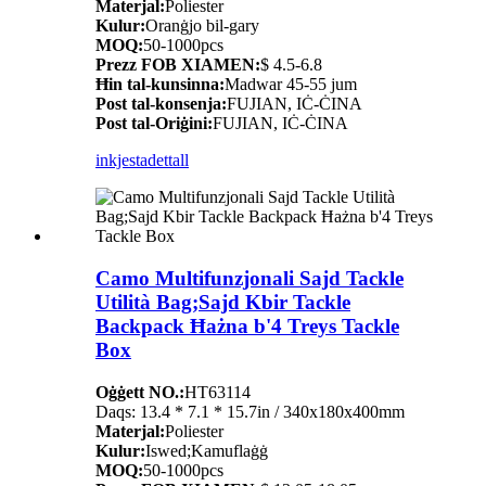
Materjal:
Poliester
Kulur:
Oranġjo bil-gary
MOQ:
50-1000pcs
Prezz FOB XIAMEN:
$ 4.5-6.8
Ħin tal-kunsinna:
Madwar 45-55 jum
Post tal-konsenja:
FUJIAN, IĊ-ĊINA
Post tal-Oriġini:
FUJIAN, IĊ-ĊINA
inkjesta
dettall
Camo Multifunzjonali Sajd Tackle
Utilità Bag;Sajd Kbir Tackle
Backpack Ħażna b'4 Treys Tackle
Box
Oġġett NO.:
HT63114
Daqs: 13.4 * 7.1 * 15.7in / 340x180x400mm
Materjal:
Poliester
Kulur:
Iswed;Kamuflaġġ
MOQ:
50-1000pcs