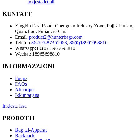
inkjesta
dettall
KUNTATT
Yingbin East Road, Chengnan Industry Zone, Pajjiż Hui'an,
Quanzhou, Fujian, iċ-Ċina.
Email:
product2@hunterbags.com
Telefon:
86-595-87351963
,
86(0)18965698810
Whatsapp: 86(0)18965698810
Wechat: 18965698810
INFORMAZZJONI
Fuqna
FAQs
Aħbarijiet
Ikkuntatjana
Inkjesta Issa
PRODOTTI
Bag tal-Apparat
Backpack