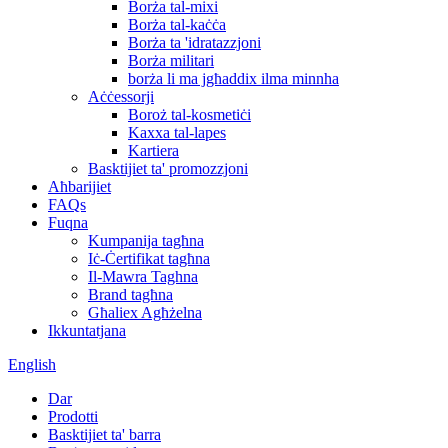
Borża tal-mixi
Borża tal-kaċċa
Borża ta 'idratazzjoni
Borża militari
borża li ma jgħaddix ilma minnha
Aċċessorji
Boroż tal-kosmetiċi
Kaxxa tal-lapes
Kartiera
Basktijiet ta' promozzjoni
Aħbarijiet
FAQs
Fuqna
Kumpanija tagħna
Iċ-Ċertifikat tagħna
Il-Mawra Taghna
Brand tagħna
Għaliex Agħżelna
Ikkuntatjana
English
Dar
Prodotti
Basktijiet ta' barra