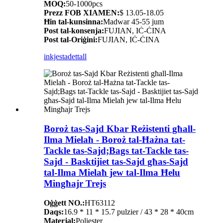
MOQ:
50-1000pcs
Prezz FOB XIAMEN:
$ 13.05-18.05
Ħin tal-kunsinna:
Madwar 45-55 jum
Post tal-konsenja:
FUJIAN, IĊ-ĊINA
Post tal-Oriġini:
FUJIAN, IĊ-ĊINA
inkjesta
dettall
Boroż tas-Sajd Kbar Reżistenti għall-
Ilma Mielaħ - Boroż tal-Ħażna tat-
Tackle tas-Sajd;Bags tat-Tackle tas-
Sajd - Basktijiet tas-Sajd għas-Sajd
tal-Ilma Mielaħ jew tal-Ilma Ħelu
Mingħajr Trejs
Oġġett NO.:
HT63112
Daqs:
16.9 * 11 * 15.7 pulzier / 43 * 28 * 40cm
Materjal:
Poliester