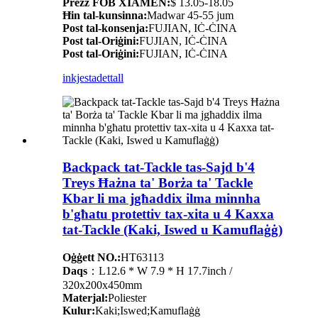
Prezz FOB XIAMEN:
$ 13.05-18.05
Ħin tal-kunsinna:
Madwar 45-55 jum
Post tal-konsenja:
FUJIAN, IĊ-ĊINA
Post tal-Oriġini:
FUJIAN, IĊ-ĊINA
Post tal-Oriġini:
FUJIAN, IĊ-ĊINA
inkjesta
dettall
Backpack tat-Tackle tas-Sajd b'4
Treys Ħażna ta' Borża ta' Tackle
Kbar li ma jgħaddix ilma minnha
b'għatu protettiv tax-xita u 4 Kaxxa
tat-Tackle (Kaki, Iswed u Kamuflaġġ)
Oġġett NO.:
HT63113
Daqs
：L12.6 * W 7.9 * H 17.7inch /
320x200x450mm
Materjal:
Poliester
Kulur:
Kaki;Iswed;Kamuflaġġ