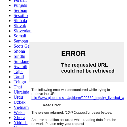
Persian
Punjabi
Serbian
Sesotho
Sinhala
Slovak
Slovenian
Somali
Samoan
Scots Gaelic
Shona
Sindhi
Sundanese
Swahili
Tajik
Tamil
Telugu
Thai
Ukrainian
Urdu
Uzbek
Vietnamese
Welsh
Xhosa
Yiddish