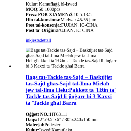
Kulur: Kamuflaġġ bl-Iswed
MOQ:
50-1000pcs
Prezz FOB XIAMEN:
$ 10.5-13.5
Ħin tal-kunsinna:
Madwar 45-55 jum
Post tal-konsenja:
FUJIAN, IĊ-ĊINA
Post ta' Oriġini:F
UJIAN, IĊ-ĊINA
inkjesta
dettall
Bags tat-Tackle tas-Sajd – Basktijiet
tas-Sajd għas-Sajd tal-Ilma Mielaħ
jew tal-Ilma Ħelu;Pakkett ta 'Ħżin ta'
Tackle tas-Sajd li jinġarr bi 3 Kaxxi
ta 'Tackle għal Barra
Oġġett NO.:
HT63111
Daqs:
12”x9.5”x6” / 305x240x150mm
Materjal:
Poliester
Kulur:
Iswed;Kamuflaġġ