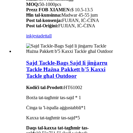
MOQ:
50-1000pcs
Prezz FOB XIAMEN:
$ 10.5-13.5
Ħin tal-kunsinna:
Madwar 45-55 jum
Post tal-konsenja:
FUJIAN, IĊ-ĊINA
Post tal-Oriġini:
FUJIAN, IĊ-ĊINA
inkjesta
dettall
Sajd Tackle-Bags Sajd li jinġarru
Tackle Ħażna Pakkett b'5 Kaxxi
Tackle għal Outdoor
Kodiċi tal-Prodott:
HT61002
Borża tat-tagħmir tas-sajd * 1
Ċinga ta 'l-ispalla aġġustabbli*1
Kaxxa tat-tagħmir tas-sajd*5
Daqs tal-kaxxa tat-tagħmir tas-