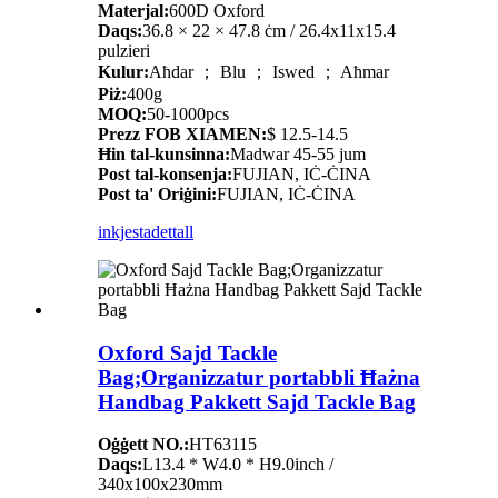
Materjal:
600D Oxford
Daqs:
36.8 × 22 × 47.8 ċm / 26.4x11x15.4
pulzieri
Kulur:
Aħdar ； Blu ； Iswed ； Aħmar
Piż:
400g
MOQ:
50-1000pcs
Prezz FOB XIAMEN:
$ 12.5-14.5
Ħin tal-kunsinna:
Madwar 45-55 jum
Post tal-konsenja:
FUJIAN, IĊ-ĊINA
Post ta' Oriġini:
FUJIAN, IĊ-ĊINA
inkjesta
dettall
Oxford Sajd Tackle
Bag;Organizzatur portabbli Ħażna
Handbag Pakkett Sajd Tackle Bag
Oġġett NO.:
HT63115
Daqs:
L13.4 * W4.0 * H9.0inch /
340x100x230mm