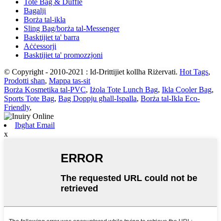
Tote Bag & Duffle
Bagalji
Borża tal-ikla
Sling Bag/borża tal-Messenger
Basktijiet ta' barra
Aċċessorji
Basktijiet ta' promozzjoni
© Copyright - 2010-2021 : Id-Drittijiet kollha Riżervati.
Hot Tags
,
Prodotti sħan
,
Mappa tas-sit
Borża Kosmetika tal-PVC
,
Iżola Tote Lunch Bag
,
Ikla Cooler Bag
,
Sports Tote Bag
,
Bag Doppju għall-Ispalla
,
Borża tal-Ikla Eco-
Friendly
,
Ibgħat Email
x