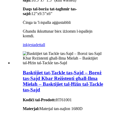
sajd:
10.5"x7"1.5" (kull wieħed)
Daqs tal-borża tat-tagħmir tas-
sajd:
12”x9.5”x6”
Ċinga ta 'l-ispalla aġġustabbli
Għandu ikkuttunar biex iżżomm l-ispallejn
komdi.
inkjesta
dettall
Basktijiet tat-Tackle tas-Sajd – Boroż
tas-Sajd Kbar Reżistenti għall-Ilma
Mielaħ – Basktijiet tal-Ħżin tal-Tackle
tas-Sajd
Kodiċi tal-Prodott:
HT61001
Materjal:
Materjal tan-najlon 1680D