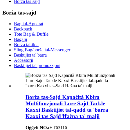
Borża tas-sajd
Borża tas-sajd
Bag tal-Apparat
Backpack
Tote Bag & Duffle
Bagalji
Borża tal-ikla
Sling Bag/borża tal-Messenger
Basktijiet ta' barra
Aċċessorji
Basktijiet ta' promozzjoni
Borża tas-Sajd Kapaċità Kbira
Multifunzjonali Lure Sajd Tackle
Kaxxi Basktijiet tal-qadd ta 'barra
Kaxxi tas-Sajd Ħażna ta' tnalji
Oġġett NO.:
HT63116