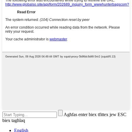
Agħfas enter biex tfittex jew ESC
biex tagħlaq
English