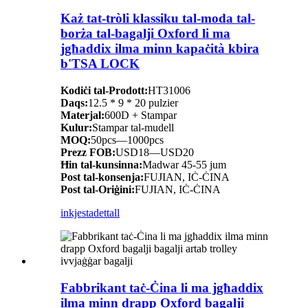
Każ tat-tròli klassiku tal-moda tal-
borża tal-bagalji Oxford li ma
jgħaddix ilma minn kapaċità kbira
b'TSA LOCK
Kodiċi tal-Prodott:
HT31006
Daqs:
12.5 * 9 * 20 pulzier
Materjal:
600D + Stampar
Kulur:
Stampar tal-mudell
MOQ:
50pcs—1000pcs
Prezz FOB:
USD18—USD20
Ħin tal-kunsinna:
Madwar 45-55 jum
Post tal-konsenja:
FUJIAN, IĊ-ĊINA
Post tal-Oriġini:
FUJIAN, IĊ-ĊINA
inkjesta
dettall
Fabbrikant taċ-Ċina li ma jgħaddix
ilma minn drapp Oxford bagalji