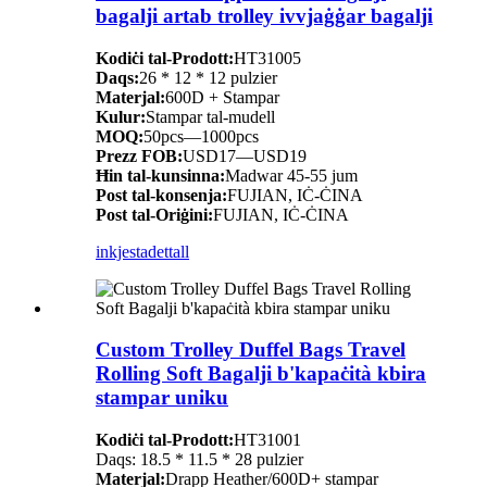
bagalji artab trolley ivvjaġġar bagalji
Kodiċi tal-Prodott:
HT31005
Daqs:
26 * 12 * 12 pulzier
Materjal:
600D + Stampar
Kulur:
Stampar tal-mudell
MOQ:
50pcs—1000pcs
Prezz FOB:
USD17—USD19
Ħin tal-kunsinna:
Madwar 45-55 jum
Post tal-konsenja:
FUJIAN, IĊ-ĊINA
Post tal-Oriġini:
FUJIAN, IĊ-ĊINA
inkjesta
dettall
Custom Trolley Duffel Bags Travel
Rolling Soft Bagalji b'kapaċità kbira
stampar uniku
Kodiċi tal-Prodott:
HT31001
Daqs: 18.5 * 11.5 * 28 pulzier
Materjal:
Drapp Heather/600D+ stampar