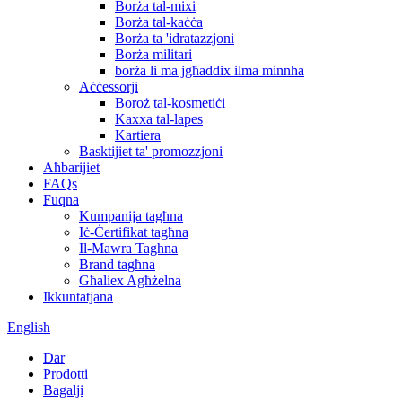
Borża tal-mixi
Borża tal-kaċċa
Borża ta 'idratazzjoni
Borża militari
borża li ma jgħaddix ilma minnha
Aċċessorji
Boroż tal-kosmetiċi
Kaxxa tal-lapes
Kartiera
Basktijiet ta' promozzjoni
Aħbarijiet
FAQs
Fuqna
Kumpanija tagħna
Iċ-Ċertifikat tagħna
Il-Mawra Taghna
Brand tagħna
Għaliex Agħżelna
Ikkuntatjana
English
Dar
Prodotti
Bagalji