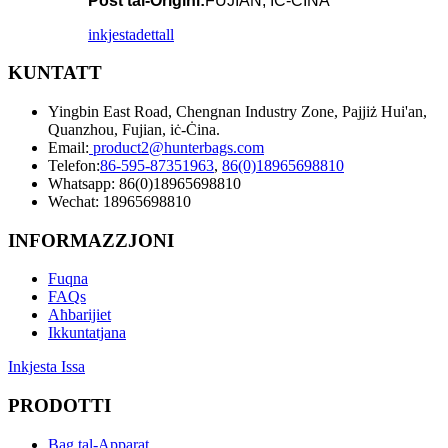
Post tal-Oriġini:
FUJIAN, IĊ-ĊINA
inkjesta
dettall
KUNTATT
Yingbin East Road, Chengnan Industry Zone, Pajjiż Hui'an,
Quanzhou, Fujian, iċ-Ċina.
Email:
product2@hunterbags.com
Telefon:
86-595-87351963
,
86(0)18965698810
Whatsapp: 86(0)18965698810
Wechat: 18965698810
INFORMAZZJONI
Fuqna
FAQs
Aħbarijiet
Ikkuntatjana
Inkjesta Issa
PRODOTTI
Bag tal-Apparat