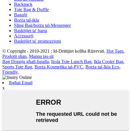
Backpack
Tote Bag & Duffle
Bagalji
Borża tal-ikla
Sling Bag/borża tal-Messenger
Basktijiet ta' barra
Aċċessorji
Basktijiet ta' promozzjoni
© Copyright - 2010-2021 : Id-Drittijiet kollha Riżervati.
Hot Tags
,
Prodotti sħan
,
Mappa tas-sit
Bag Doppju għall-Ispalla
,
Iżola Tote Lunch Bag
,
Ikla Cooler Bag
,
Sports Tote Bag
,
Borża Kosmetika tal-PVC
,
Borża tal-Ikla Eco-
Friendly
,
Ibgħat Email
x