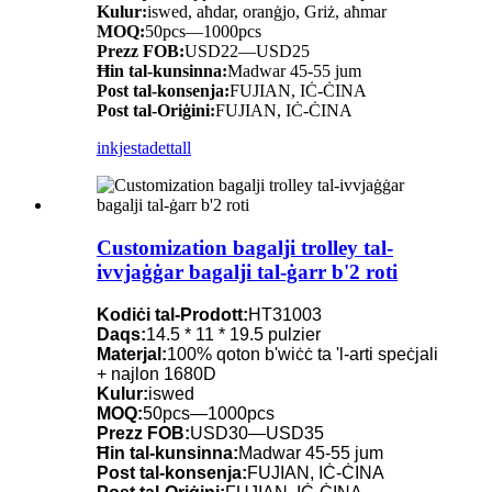
Kulur:
iswed, aħdar, oranġjo, Griż, aħmar
MOQ:
50pcs—1000pcs
Prezz FOB:
USD22—USD25
Ħin tal-kunsinna:
Madwar 45-55 jum
Post tal-konsenja:
FUJIAN, IĊ-ĊINA
Post tal-Oriġini:
FUJIAN, IĊ-ĊINA
inkjesta
dettall
Customization bagalji trolley tal-
ivvjaġġar bagalji tal-ġarr b'2 ​​roti
Kodiċi tal-Prodott:
HT31003
Daqs:
14.5 * 11 * 19.5 pulzier
Materjal:
100% qoton b'wiċċ ta 'l-arti speċjali
+ najlon 1680D
Kulur:
iswed
MOQ:
50pcs—1000pcs
Prezz FOB:
USD30—USD35
Ħin tal-kunsinna:
Madwar 45-55 jum
Post tal-konsenja:
FUJIAN, IĊ-ĊINA