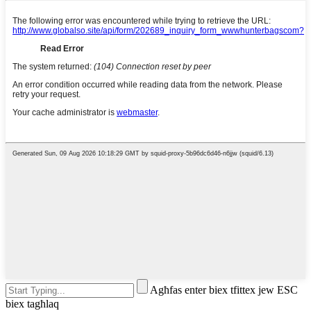
Agħfas enter biex tfittex jew ESC
biex tagħlaq