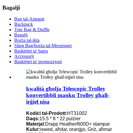
Bagalji
Bag tal-Apparat
Backpack
Tote Bag & Duffle
Bagalji
Borża tal-ikla
Sling Bag/borża tal-Messenger
Basktijiet ta' barra
Aċċessorji
Basktijiet ta' promozzjoni
kwalità għolja Telescopic Trolley
konvertibbli manku Trolley għall-
irġiel nisa
Kodiċi tal-Prodott:
HT31002
Daqs:
15.5 * 8 * 22 pulzier
Materjal:
Drapp Heather/600D+ stampar
Kulur:
iswed, aħdar, oranġjo, Griż, aħmar