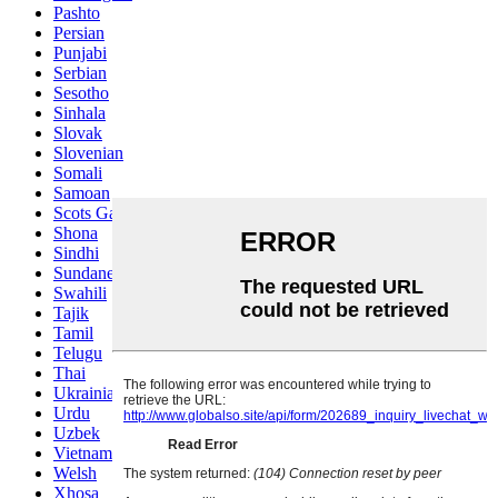
Pashto
Persian
Punjabi
Serbian
Sesotho
Sinhala
Slovak
Slovenian
Somali
Samoan
Scots Gaelic
Shona
Sindhi
Sundanese
Swahili
Tajik
Tamil
Telugu
Thai
Ukrainian
Urdu
Uzbek
Vietnamese
Welsh
Xhosa