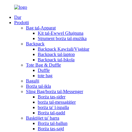
Dar
Prodotti
Bag tal-Apparat
Kit tal-Ewwel Għajnuna
Strument borża tal-mużika
Backpack
Backpack Kawżali/Vjaġġar
Backpack tal-laptop
Backpack tal-Iskola
Tote Bag & Duffle
Duffle
tote bag
Bagalji
Borża tal-ikla
Sling Bag/borża tal-Messenger
Borża tas-sider
borża tal-messaġġier
borża ta' l-ispalla
Borża tal-qadd
Basktijiet ta' barra
Borża tal-ballun
Borża tas-sajd