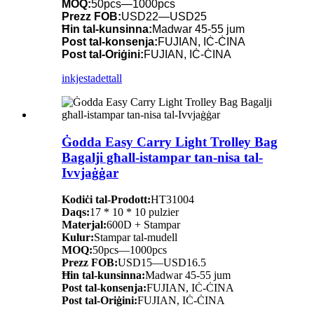
MOQ:
50pcs—1000pcs
Prezz FOB:
USD22—USD25
Ħin tal-kunsinna:
Madwar 45-55 jum
Post tal-konsenja:
FUJIAN, IĊ-ĊINA
Post tal-Oriġini:
FUJIAN, IĊ-ĊINA
inkjesta
dettall
Ġodda Easy Carry Light Trolley Bag
Bagalji għall-istampar tan-nisa tal-
Ivvjaġġar
Kodiċi tal-Prodott:
HT31004
Daqs:
17 * 10 * 10 pulzier
Materjal:
600D + Stampar
Kulur:
Stampar tal-mudell
MOQ:
50pcs—1000pcs
Prezz FOB:
USD15—USD16.5
Ħin tal-kunsinna:
Madwar 45-55 jum
Post tal-konsenja:
FUJIAN, IĊ-ĊINA
Post tal-Oriġini:
FUJIAN, IĊ-ĊINA