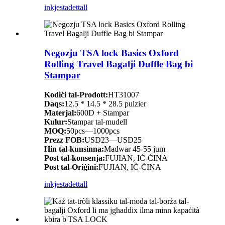
inkjesta
dettall
Negozju TSA lock Basics Oxford
Rolling Travel Bagalji Duffle Bag bi
Stampar
Kodiċi tal-Prodott:
HT31007
Daqs:
12.5 * 14.5 * 28.5 pulzier
Materjal:
600D + Stampar
Kulur:
Stampar tal-mudell
MOQ:
50pcs—1000pcs
Prezz FOB:
USD23—USD25
Ħin tal-kunsinna:
Madwar 45-55 jum
Post tal-konsenja:
FUJIAN, IĊ-ĊINA
Post tal-Oriġini:
FUJIAN, IĊ-ĊINA
inkjesta
dettall