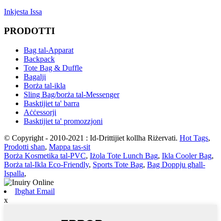
Inkjesta Issa
PRODOTTI
Bag tal-Apparat
Backpack
Tote Bag & Duffle
Bagalji
Borża tal-ikla
Sling Bag/borża tal-Messenger
Basktijiet ta' barra
Aċċessorji
Basktijiet ta' promozzjoni
© Copyright - 2010-2021 : Id-Drittijiet kollha Riżervati.
Hot Tags
,
Prodotti sħan
,
Mappa tas-sit
Borża Kosmetika tal-PVC
,
Iżola Tote Lunch Bag
,
Ikla Cooler Bag
,
Borża tal-Ikla Eco-Friendly
,
Sports Tote Bag
,
Bag Doppju għall-
Ispalla
,
Ibgħat Email
x