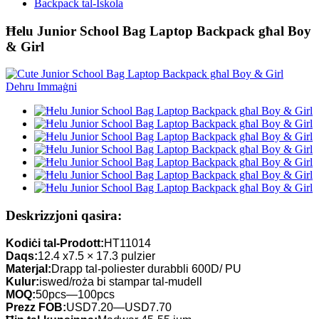
Backpack tal-Iskola
Ħelu Junior School Bag Laptop Backpack għal Boy
& Girl
Deskrizzjoni qasira:
Kodiċi tal-Prodott:
HT11014
Daqs:
12.4 x7.5 × 17.3 pulzier
Materjal:
Drapp tal-poliester durabbli 600D/ PU
Kulur:
iswed/roża bi stampar tal-mudell
MOQ:
50pcs—100pcs
Prezz FOB:
USD7.20—USD7.70