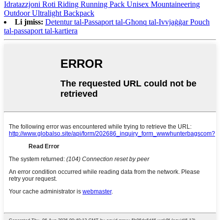
Idratazzjoni Roti Riding Running Pack Unisex Mountaineering
Outdoor Ultralight Backpack
Li jmiss:
Detentur tal-Passaport tal-Għonq tal-Ivvjaġġar Pouch
tal-passaport tal-kartiera