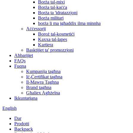
Borża tal-mixi
Borża tal-kaċċa
Borża ta 'idratazzjoni
Borża militari
borża li ma jgħaddix ilma minnha
Aċċessorji
Boroż tal-kosmetiċi
Kaxxa tal-lapes
Kartiera
Basktijiet ta' promozzjoni
Aħbarijiet
FAQs
Fuqna
Kumpanija tagħna
Iċ-Ċertifikat tagħna
Il-Mawra Taghna
Brand tagħna
Għaliex Agħżelna
Ikkuntatjana
English
Dar
Prodotti
Backpack