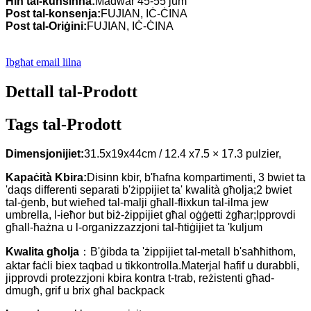
Ħin tal-kunsinna:
Madwar 45-55 jum
Post tal-konsenja:
FUJIAN, IĊ-ĊINA
Post tal-Oriġini:
FUJIAN, IĊ-ĊINA
Ibgħat email lilna
Dettall tal-Prodott
Tags tal-Prodott
Dimensjonijiet:
31.5x19x44cm / 12.4 x7.5 × 17.3 pulzier,
Kapaċità Kbira:
Disinn kbir, b'ħafna kompartimenti, 3 bwiet ta
'daqs differenti separati b'żippijiet ta' kwalità għolja;2 bwiet
tal-ġenb, but wieħed tal-malji għall-flixkun tal-ilma jew
umbrella, l-ieħor but biż-żippijiet għal oġġetti żgħar;Ipprovdi
għall-ħażna u l-organizzazzjoni tal-ħtiġijiet ta 'kuljum
Kwalita għolja
：B'ġibda ta 'żippijiet tal-metall b'saħħithom,
aktar faċli biex taqbad u tikkontrolla.Materjal ħafif u durabbli,
jipprovdi protezzjoni kbira kontra t-trab, reżistenti għad-
dmugħ, grif u brix għal backpack