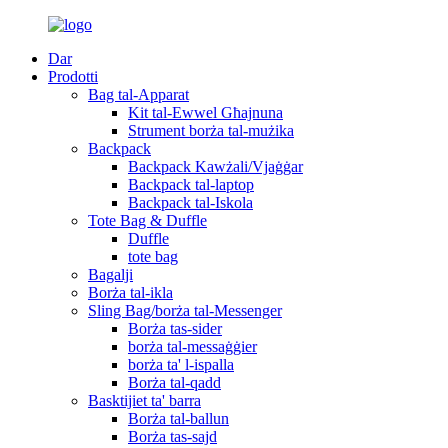
Dar
Prodotti
Bag tal-Apparat
Kit tal-Ewwel Għajnuna
Strument borża tal-mużika
Backpack
Backpack Kawżali/Vjaġġar
Backpack tal-laptop
Backpack tal-Iskola
Tote Bag & Duffle
Duffle
tote bag
Bagalji
Borża tal-ikla
Sling Bag/borża tal-Messenger
Borża tas-sider
borża tal-messaġġier
borża ta' l-ispalla
Borża tal-qadd
Basktijiet ta' barra
Borża tal-ballun
Borża tas-sajd