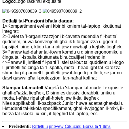
Logo:
Logo rakkmu exquisite
Dettalji tal-Funzjoni bħala daqqa:
1>Kompartiment ewlieni kbir bi kmiem tal-laptop ikkuttunat
integrat;
2>Bwiet ta 'l-organizzazzjoni b'ċavetta mdendla fil-but ta'
quddiem, huwa konvenjenti għalik li torganizza u ġġorr il-
lapsijiet, pinen, ktieb tan-noti jew mowbajl u kejbils tiegħek.
3>Panew tad-dahar tal-fowm komdu u disinn ergonomiku u
ċinga ta 'l-ispalla kkuttunata b'nuċċalijiet imdendlin;
4>Panew li jirrifletti fil-parti 'l isfel tal-but ta' quddiem u l-logo
li jirrifletti fiċ-ċinga ta 'l-ispalla, meta l-headlight tal-karozza
shine fuq il-pannell li jirrifletti jew il-logo li jirrifletti, se jarmu
dawl qawwi għall-protezzjoni tan-naħat kollha;
Stampar tal-mudell:
Varjetà ta 'stampar tal-mudell exquisite
għall-għażla tiegħek, Disinn esklussiv, durabbli, uniku u
moda, l-aħjar rigal għall-ħbieb jew it-tfal tiegħek
Nies applikabbli: Il-backpack Junior huwa adattat għat-tfal u
l-istudenti tal-iskola speċifikament, għall-ivvjaġġar, il-mixi, il-
borża tal-iskola, ix-xiri, it-tqegħid tal-laptop, eċċ
Preċedenti:
Rifletti li jintwew Ċikliżmu Borża ta 'l-Ilma