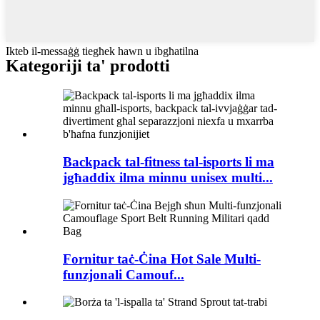
Ikteb il-messaġġ tiegħek hawn u ibgħatilna
Kategoriji ta' prodotti
Backpack tal-fitness tal-isports li ma
jgħaddix ilma minnu unisex multi...
Fornitur taċ-Ċina Hot Sale Multi-
funzjonali Camouf...