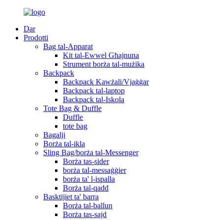
Dar
Prodotti
Bag tal-Apparat
Kit tal-Ewwel Għajnuna
Strument borża tal-mużika
Backpack
Backpack Kawżali/Vjaġġar
Backpack tal-laptop
Backpack tal-Iskola
Tote Bag & Duffle
Duffle
tote bag
Bagalji
Borża tal-ikla
Sling Bag/borża tal-Messenger
Borża tas-sider
borża tal-messaġġier
borża ta' l-ispalla
Borża tal-qadd
Basktijiet ta' barra
Borża tal-ballun
Borża tas-sajd