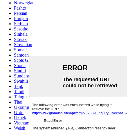
Norwegian
Pashto
Persian
Punjabi
Serbian
Sesotho
Sinhala
Slovak
Slovenian
Somali
Samoan
Scots Gaelic
Shona
Sindhi
Sundanese
Swahili
Tajik
Tamil
Telugu
Thai
Ukrainian
Urdu
Uzbek
Vietnamese
Welsh