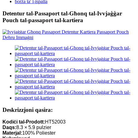
borża ta' l-ispalla
Detentur tal-Passaport tal-Għonq tal-Ivvjaġġar
Pouch tal-passaport tal-kartiera
Deskrizzjoni qasira:
Kodiċi tal-Prodott:
HT52003
Daqs:
8.3 × 5.9 pulzier
Materjal:
100% Poliester