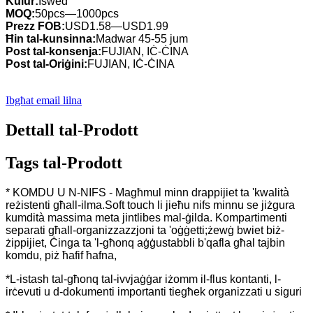
Kulur:
Iswed
MOQ:
50pcs—1000pcs
Prezz FOB:
USD1.58—USD1.99
Ħin tal-kunsinna:
Madwar 45-55 jum
Post tal-konsenja:
FUJIAN, IĊ-ĊINA
Post tal-Oriġini:
FUJIAN, IĊ-ĊINA
Ibgħat email lilna
Dettall tal-Prodott
Tags tal-Prodott
* KOMDU U N-NIFS - Magħmul minn drappijiet ta 'kwalità
reżistenti għall-ilma.Soft touch li jieħu nifs minnu se jiżgura
kumdità massima meta jintlibes mal-ġilda. Kompartimenti
separati għall-organizzazzjoni ta 'oġġetti;żewġ bwiet biż-
żippijiet, Ċinga ta 'l-għonq aġġustabbli b'qafla għal tajbin
komdu, piż ħafif ħafna,
*L-istash tal-għonq tal-ivvjaġġar iżomm il-flus kontanti, l-
irċevuti u d-dokumenti importanti tiegħek organizzati u siguri