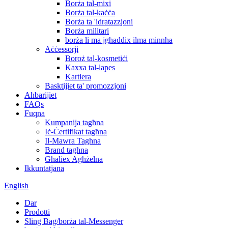
Borża tal-mixi
Borża tal-kaċċa
Borża ta 'idratazzjoni
Borża militari
borża li ma jgħaddix ilma minnha
Aċċessorji
Boroż tal-kosmetiċi
Kaxxa tal-lapes
Kartiera
Basktijiet ta' promozzjoni
Aħbarijiet
FAQs
Fuqna
Kumpanija tagħna
Iċ-Ċertifikat tagħna
Il-Mawra Taghna
Brand tagħna
Għaliex Agħżelna
Ikkuntatjana
English
Dar
Prodotti
Sling Bag/borża tal-Messenger