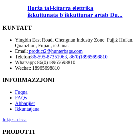
Borża tal-kitarra elettrika
ikkuttunata b'ikkuttunar artab Du...
KUNTATT
Yingbin East Road, Chengnan Industry Zone, Pajjiż Hui'an,
Quanzhou, Fujian, iċ-Ċina.
Email:
product2@hunterbags.com
Telefon:
86-595-87351963
,
86(0)18965698810
Whatsapp: 86(0)18965698810
Wechat: 18965698810
INFORMAZZJONI
Fuqna
FAQs
Aħbarijiet
Ikkuntatjana
Inkjesta Issa
PRODOTTI