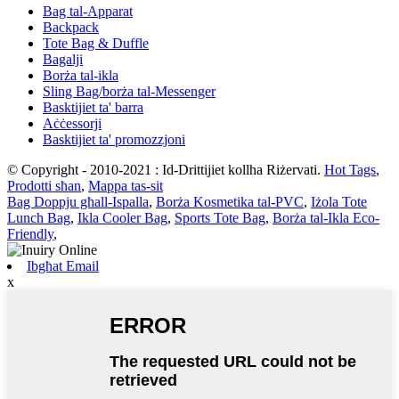
Bag tal-Apparat
Backpack
Tote Bag & Duffle
Bagalji
Borża tal-ikla
Sling Bag/borża tal-Messenger
Basktijiet ta' barra
Aċċessorji
Basktijiet ta' promozzjoni
© Copyright - 2010-2021 : Id-Drittijiet kollha Riżervati.
Hot Tags
,
Prodotti sħan
,
Mappa tas-sit
Bag Doppju għall-Ispalla
,
Borża Kosmetika tal-PVC
,
Iżola Tote
Lunch Bag
,
Ikla Cooler Bag
,
Sports Tote Bag
,
Borża tal-Ikla Eco-
Friendly
,
Ibgħat Email
x